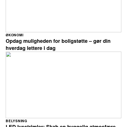
ØKONOMI
Opdag muligheden for boligstøtte – gør din
hverdag lettere i dag
BELYSNING
LED lysstrimler: Skab en hyggelig atmosfære