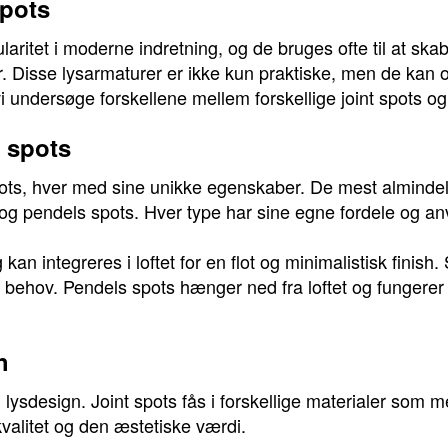
spots
laritet i moderne indretning, og de bruges ofte til at sk
. Disse lysarmaturer er ikke kun praktiske, men de kan også
 vi undersøge forskellene mellem forskellige joint spots 
t spots
pots, hver med sine unikke egenskaber. De mest almindeli
og pendels spots. Hver type har sine egne fordele og an
kan integreres i loftet for en flot og minimalistisk finish
fter behov. Pendels spots hænger ned fra loftet og funge
h
i lysdesign. Joint spots fås i forskellige materialer som m
kvalitet og den æstetiske værdi.