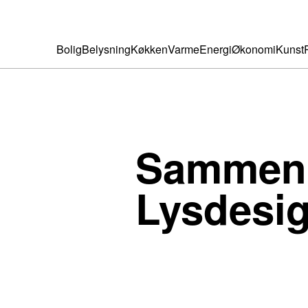
Bolig
Belysning
Køkken
Varme
Energi
Økonomi
Kunst
Sammenli
Lysdesig