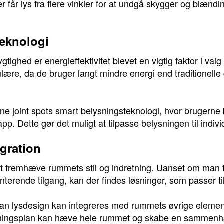
 får lys fra flere vinkler for at undgå skygger og blænd
teknologi
ghed er energieffektivitet blevet en vigtig faktor i valg
opulære, da de bruger langt mindre energi end traditionel
 joint spots smart belysningsteknologi, hvor brugerne k
p. Dette gør det muligt at tilpasse belysningen til individ
gration
 i at fremhæve rummets stil og indretning. Uanset om man 
terende tilgang, kan der findes løsninger, som passer t
ordan lysdesign kan integreres med rummets øvrige elemen
ysningsplan kan hæve hele rummet og skabe en samme