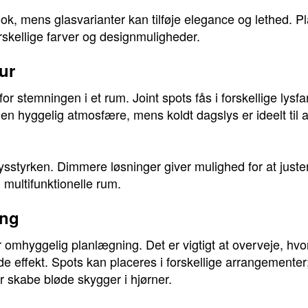
look, mens glasvarianter kan tilføje elegance og lethed. P
rskellige farver og designmuligheder.
ur
or stemningen i et rum. Joint spots fås i forskellige lysfarv
 en hyggelig atmosfære, mens koldt dagslys er ideelt til
 lysstyrken. Dimmere løsninger giver mulighed for at just
i multifunktionelle rum.
ing
ver omhyggelig planlægning. Det er vigtigt at overveje, h
de effekt. Spots kan placeres i forskellige arrangement
r skabe bløde skygger i hjørner.