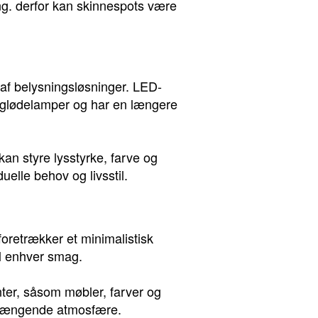
ing. derfor kan skinnespots være
 af belysningsløsninger. LED-
le glødelamper og har en længere
an styre lysstyrke, farve og
uelle behov og livsstil.
foretrækker et minimalistisk
il enhver smag.
ter, såsom møbler, farver og
nhængende atmosfære.